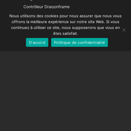
Italian
Contrôleur Dragonframe
Spanish
DDMX-512
Nous utilisons des cookies pour nous assurer que nous vous
offrons la meilleure expérience sur notre site Web. Si vous
DMC-32
German
continuez à utiliser ce site, nous supposerons que vous en
Capuchon de correction EOS LV
English
êtes satisfait.
D'accord
Politique de confidentialité
French
SUPPORT
Centre de soutien
Questions fréquemment posées
Tutoriels vidéos
Trouvez votre licence
Prise en charge de la caméra
COMPAGNIE
À propos de nous