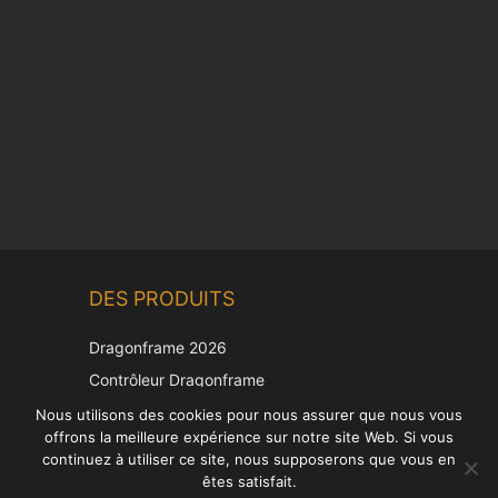
Chinese
DES PRODUITS
Korean
Japanese
Dragonframe 2026
Italian
Contrôleur Dragonframe
Spanish
DDMX-512
Nous utilisons des cookies pour nous assurer que nous vous
offrons la meilleure expérience sur notre site Web. Si vous
DMC-32
German
continuez à utiliser ce site, nous supposerons que vous en
Capuchon de correction EOS LV
English
êtes satisfait.