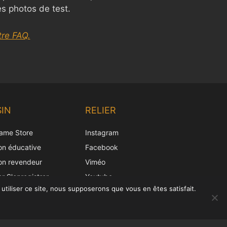
es photos de test.
re FAQ.
Chinese
Korean
IN
RELIER
Japanese
ame Store
Instagram
Italian
ion éducative
Facebook
Spanish
ion revendeur
Viméo
German
er S'enregistrer
Youtube
English
utiliser ce site, nous supposerons que vous en êtes satisfait.
French