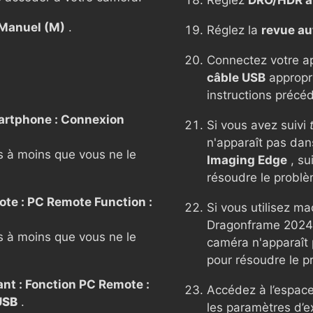
Manuel (M)
.
Réglez la
revue a
Connectez votre app
câble USB
appropri
instructions précé
artphone : Connexion
Si vous avez suivi
n'apparaît pas da
 à moins que vous ne le
Imaging Edge
, su
résoudre le problè
ote : PC Remote Function :
Si vous utilisez ma
Dragonframe 2024 o
 à moins que vous ne le
caméra n'apparaît 
pour résoudre le p
ant : Fonction PC Remote :
Accédez à l’espace
USB
.
les paramètres d’ex