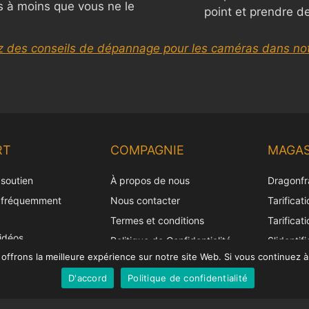
 à moins que vous ne le
point et prendre d
z des conseils de dépannage pour les caméras dans not
RT
COMPAGNIE
MAGAS
 soutien
À propos de nous
Dragonfr
 fréquemment
Nous contacter
Tarificat
Termes et conditions
Tarificat
vidéos
Politique de Confidentialité
S'identifi
frons la meilleure expérience sur notre site Web. Si vous continuez à 
tre licence
Politique d'expédition
harge de la
D'accord
Politique de confidentialité