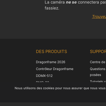
La caméra
ne se
connectera pas
fassiez.
Trouve
DES PRODUITS
SUPPO
Dragonframe 2026
Centre de
Contrôleur Dragonframe
Questions
posées
DDMX-512
Tutoriels 
DMC-32
Nous utilisons des cookies pour nous assurer que nous vous of
Trouvez vo
Capuchon de correction
EOS LV
Prise en c
caméra