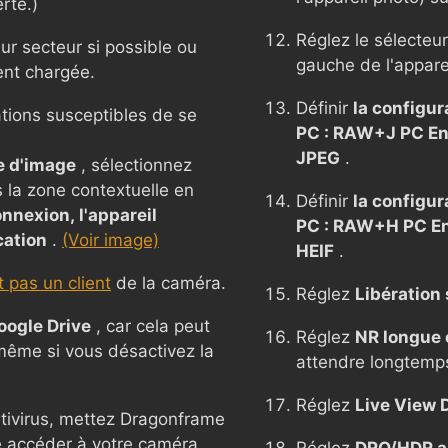
rte.)
Réglez le sélecteu
ur secteur si possible ou
gauche de l'appare
ent chargée.
Définir
la configu
ations susceptibles de se
PC : RAW+J PC Enr
JPEG
.
e d'image
, sélectionnez
s la zone contextuelle en
Définir
la configu
nnexion, l'appareil
PC : RAW+H PC Enr
cation
.
(Voir image)
HEIF
.
 pas un client
de la caméra.
Réglez
Libération
oogle Drive
, car cela peut
Réglez
NR longue 
 même si vous désactivez la
attendre longtemp
Réglez
Live View D
ntivirus, mettez Dragonframe
se accéder à votre caméra.
Réglez
DRO/HDR a