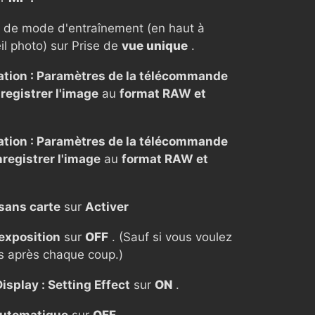
r de mode d'entraînement (en haut à
il photo) sur Prise de
vue unique
.
ration : Paramètres de la télécommande
egistrer l'image
au
format RAW et
ration : Paramètres de la télécommande
egistrer l'image
au
format RAW et
 sans carte
sur
Activer
exposition
sur
OFF
. (Sauf si vous voulez
s après chaque coup.)
isplay : Setting Effect
sur
ON
.
utomatique
sur
OFF
.