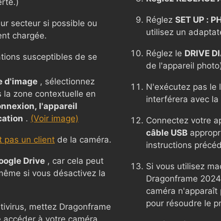
rte.)
Réglez
SET UP : 
ur secteur si possible ou
utilisez un adaptat
ent chargée.
Réglez le
DRIVE D
ations susceptibles de se
de l'appareil photo
e d'image
, sélectionnez
N'exécutez pas le l
s la zone contextuelle en
interférera avec l
nnexion, l'appareil
cation
.
(Voir image)
Connectez votre app
câble USB
appropri
 pas un client
de la caméra.
instructions précé
oogle Drive
, car cela peut
Si vous utilisez ma
 même si vous désactivez la
Dragonframe 2024 o
caméra n'apparaît 
pour résoudre le p
ntivirus, mettez Dragonframe
se accéder à votre caméra.