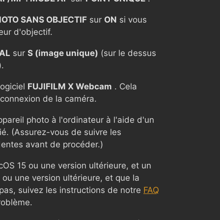
PHOTO SANS OBJECTIF
sur
ON
si vous
eur d'objectif.
IAL
sur
S (image unique)
(sur le dessus
).
ogiciel
FUJIFILM X Webcam
. Cela
a connexion de la caméra.
areil photo à l'ordinateur à l'aide d'un
é. (Assurez-vous de suivre les
dentes avant de procéder.)
cOS 15 ou une version ultérieure, et un
u une version ultérieure, et que la
pas, suivez les instructions de notre
FAQ
roblème.