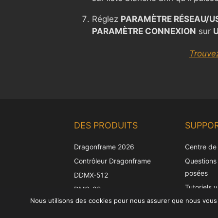
Réglez
PARAMÈTRE RÉSEAU/US
PARAMÈTRE CONNEXION
sur
Trouve
DES PRODUITS
SUPPO
Dragonframe 2026
Centre de
Contrôleur Dragonframe
Questions
posées
DDMX-512
Tutoriels 
DMC-32
Nous utilisons des cookies pour nous assurer que nous vous of
Trouvez vo
Capuchon de correction
EOS LV
Prise en c