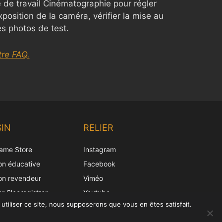
 de travail Cinématographie pour régler
position de la caméra, vérifier la mise au
es photos de test.
re FAQ.
Chinese
Korean
IN
RELIER
Japanese
ame Store
Instagram
Italian
ion éducative
Facebook
Spanish
ion revendeur
Viméo
German
er S'enregistrer
Youtube
English
utiliser ce site, nous supposerons que vous en êtes satisfait.
French