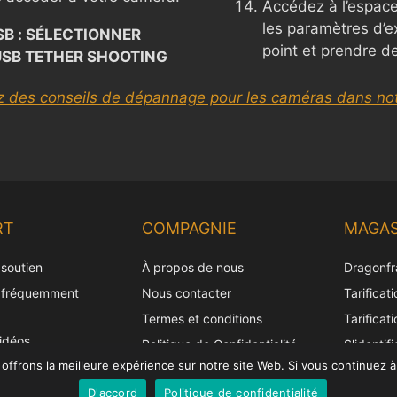
Accédez à l’espace
les paramètres d’ex
B : SÉLECTIONNER
point et prendre d
USB TETHER SHOOTING
z des conseils de dépannage pour les caméras dans not
RT
COMPAGNIE
MAGAS
 soutien
À propos de nous
Dragonfr
 fréquemment
Nous contacter
Tarificat
Termes et conditions
Tarificat
vidéos
Politique de Confidentialité
S'identifi
frons la meilleure expérience sur notre site Web. Si vous continuez à 
tre licence
Politique d'expédition
harge de la
D'accord
Politique de confidentialité