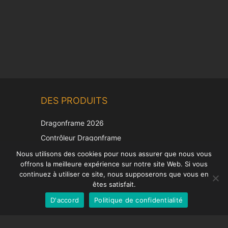
Chinese
DES PRODUITS
Korean
Japanese
Dragonframe 2026
Italian
Contrôleur Dragonframe
Spanish
DDMX-512
Nous utilisons des cookies pour nous assurer que nous vous
offrons la meilleure expérience sur notre site Web. Si vous
DMC-32
German
continuez à utiliser ce site, nous supposerons que vous en
Capuchon de correction EOS LV
English
êtes satisfait.
D'accord
Politique de confidentialité
French
SUPPORT