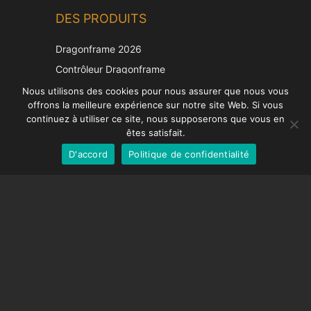
DES PRODUITS
Korean
Japanese
Dragonframe 2026
Italian
Contrôleur Dragonframe
Spanish
DDMX-512
Nous utilisons des cookies pour nous assurer que nous vous
offrons la meilleure expérience sur notre site Web. Si vous
DMC-32
German
continuez à utiliser ce site, nous supposerons que vous en
Capuchon de correction EOS LV
English
êtes satisfait.
D'accord
Politique de confidentialité
French
SUPPORT
Centre de soutien
Questions fréquemment posées
Tutoriels vidéos
Trouvez votre licence
Prise en charge de la caméra