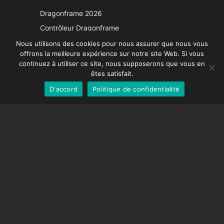
Japanese
Dragonframe 2026
Italian
Contrôleur Dragonframe
Spanish
DDMX-512
Nous utilisons des cookies pour nous assurer que nous vous
offrons la meilleure expérience sur notre site Web. Si vous
DMC-32
German
continuez à utiliser ce site, nous supposerons que vous en
Capuchon de correction EOS LV
English
êtes satisfait.
D'accord
Politique de confidentialité
French
SUPPORT
Centre de soutien
Questions fréquemment posées
Tutoriels vidéos
Trouvez votre licence
Prise en charge de la caméra
COMPAGNIE