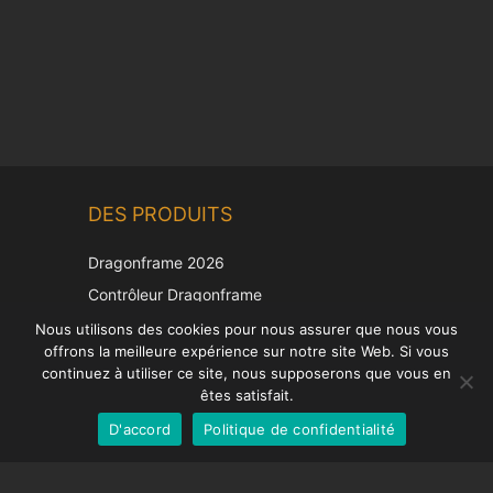
Chinese
DES PRODUITS
Korean
Japanese
Dragonframe 2026
Italian
Contrôleur Dragonframe
Spanish
DDMX-512
Nous utilisons des cookies pour nous assurer que nous vous
offrons la meilleure expérience sur notre site Web. Si vous
DMC-32
German
continuez à utiliser ce site, nous supposerons que vous en
Capuchon de correction EOS LV
English
êtes satisfait.
D'accord
Politique de confidentialité
French
SUPPORT