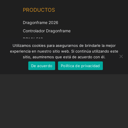
Chinese
PRODUCTOS
Korean
Japanese
Dragonframe 2026
Italian
Controlador Dragonframe
French
DDMX-512
Utilizamos cookies para asegurarnos de brindarle la mejor
DMC-32
German
experiencia en nuestro sitio web. Si continúa utilizando este
Tapa de corrección EOS LV
English
sitio, asumiremos que está de acuerdo con él.
De acuerdo
Política de privacidad
Spanish
SOPORTE
Centro de Apoyo
Preguntas frecuentes
Tutoriales en vídeo
Encuentre su licencia
Soporte de cámara