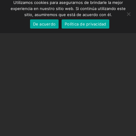
Utilizamos cookies para asegurarnos de brindarle la mejor
DMC-32
German
experiencia en nuestro sitio web. Si continúa utilizando este
Tapa de corrección EOS LV
English
sitio, asumiremos que está de acuerdo con él.
De acuerdo
Política de privacidad
Spanish
SOPORTE
Centro de Apoyo
Preguntas frecuentes
Tutoriales en vídeo
Encuentre su licencia
Soporte de cámara
EMPRESA
Sobre nosotros
Contáctenos
Términos y condiciones