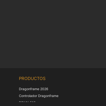
Chinese
PRODUCTOS
Korean
Japanese
Dragonframe 2026
Italian
Controlador Dragonframe
French
DDMX-512