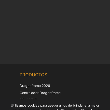
Chinese
PRODUCTOS
Korean
Japanese
Dragonframe 2026
Italian
Controlador Dragonframe
French
DDMX-512
Utilizamos cookies para asegurarnos de brindarle la mejor
DMC-32
German