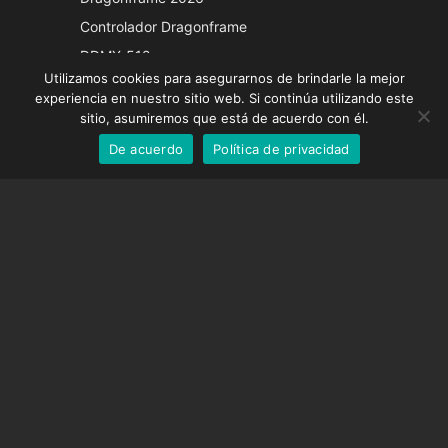
Italian
Controlador Dragonframe
French
DDMX-512
Utilizamos cookies para asegurarnos de brindarle la mejor
DMC-32
German
experiencia en nuestro sitio web. Si continúa utilizando este
Tapa de corrección EOS LV
English
sitio, asumiremos que está de acuerdo con él.
De acuerdo
Política de privacidad
Spanish
SOPORTE
Centro de Apoyo
Preguntas frecuentes
Tutoriales en vídeo
Encuentre su licencia
Soporte de cámara
EMPRESA