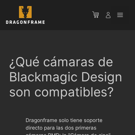
Saltar
al
Men
contenido
¿Qué cámaras de
Blackmagic Design
son compatibles?
Dragonframe solo tiene soporte
directo para las dos primeras