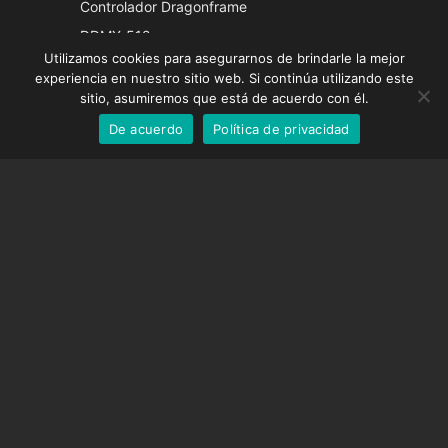
Controlador Dragonframe
French
DDMX-512
Utilizamos cookies para asegurarnos de brindarle la mejor
DMC-32
German
experiencia en nuestro sitio web. Si continúa utilizando este
Tapa de corrección EOS LV
English
sitio, asumiremos que está de acuerdo con él.
De acuerdo
Política de privacidad
Spanish
SOPORTE
Centro de Apoyo
Preguntas frecuentes
Tutoriales en vídeo
Encuentre su licencia
Soporte de cámara
EMPRESA
Sobre nosotros