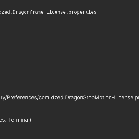
dzed.Dragonframe-License.properties
ibrary/Preferences/com.dzed.DragonStopMotion-License.p
es: Terminal)