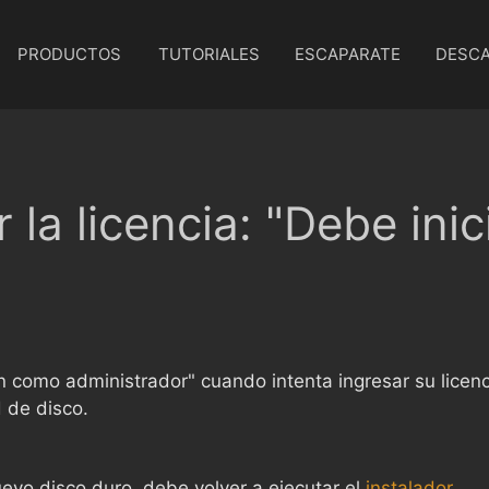
PRODUCTOS
TUTORIALES
ESCAPARATE
DESC
 la licencia: "Debe ini
ión como administrador" cuando intenta ingresar su licen
 de disco.
nuevo disco duro, debe volver a ejecutar el
instalador
.