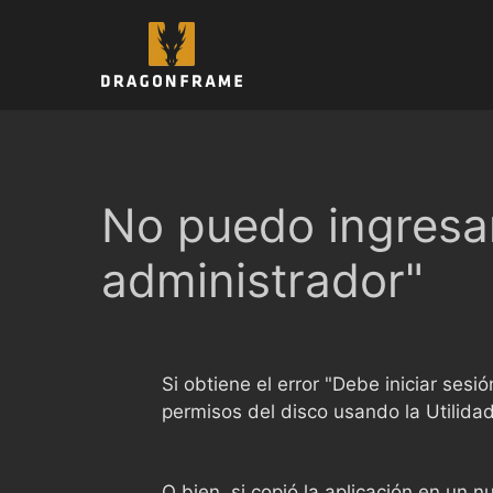
Saltar
al
contenido
No puedo ingresar
administrador"
Si obtiene el error "Debe iniciar ses
permisos del disco usando la Utilidad
O bien, si copió la aplicación en un 