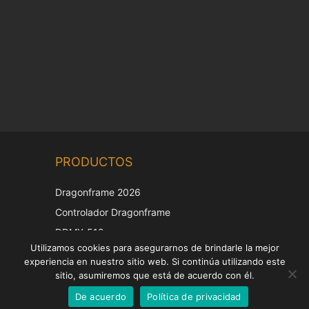
Chinese
PRODUCTOS
Korean
Japanese
Dragonframe 2026
Italian
Controlador Dragonframe
French
DDMX-512
Utilizamos cookies para asegurarnos de brindarle la mejor
DMC-32
German
experiencia en nuestro sitio web. Si continúa utilizando este
Tapa de corrección EOS LV
English
sitio, asumiremos que está de acuerdo con él.
De acuerdo
Política de privacidad
Spanish