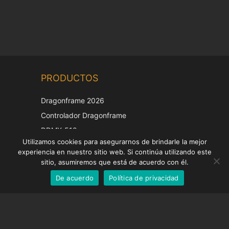
Chinese
PRODUCTOS
Korean
Japanese
Dragonframe 2026
Italian
Controlador Dragonframe
French
DDMX-512
Utilizamos cookies para asegurarnos de brindarle la mejor
DMC-32
German
experiencia en nuestro sitio web. Si continúa utilizando este
Tapa de corrección EOS LV
English
sitio, asumiremos que está de acuerdo con él.
De acuerdo
Política de privacidad
Spanish
SOPORTE
Centro de Apoyo