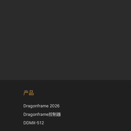
Korean
产品
Japanese
Italian
Dragonframe 2026
French
Dragonframe控制器
Spanish
DDMX-512