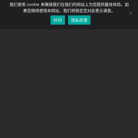
DMC-32
German
我们使用 cookie 来确保我们在我们的网站上为您提供最佳体验。如
EOS LV 校正帽
English
果您继续使用本网站，我们将假定您对此表示满意。
好的
隐私政策
Chinese
支持
支持中心
经常问的问题
视频教程
找到你的执照
相机支持
公司
关于我们
联系我们
条款和条件