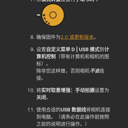
确保固件为
2.0 或更新版本
。
设置
自定义菜单 D | USB 模式
到
计
算机控制
（带有计算机和相机的图
标）。
除非您这样做，否则相机
不会
连
接。
将
实时取景增强：手动拍摄
设置为
关闭
。
使用合适的
USB 数据线
将相机连接
到电脑。（请务必在此操作前按照
之前的说明进行操作。）