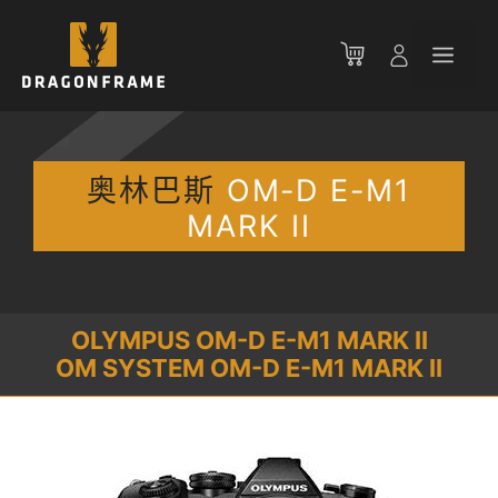
跳
至
菜
内
容
单
奥林巴斯
OM-D E-M1
MARK II
OLYMPUS OM-D E-M1 MARK II
OM SYSTEM OM-D E-M1 MARK II