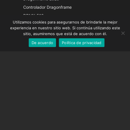
Italian
Controlador Dragonframe
French
DDMX-512
Utilizamos cookies para asegurarnos de brindarle la mejor
DMC-32
German
experiencia en nuestro sitio web. Si continúa utilizando este
Tapa de corrección EOS LV
English
sitio, asumiremos que está de acuerdo con él.
De acuerdo
Política de privacidad
Spanish
SOPORTE
Centro de Apoyo
Preguntas frecuentes
Tutoriales en vídeo
Encuentre su licencia
Soporte de cámara
EMPRESA
Sobre nosotros