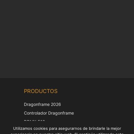
Chinese
PRODUCTOS
Korean
Japanese
Dragonframe 2026
Italian
Controlador Dragonframe
French
DDMX-512
Utilizamos cookies para asegurarnos de brindarle la mejor
DMC-32
German