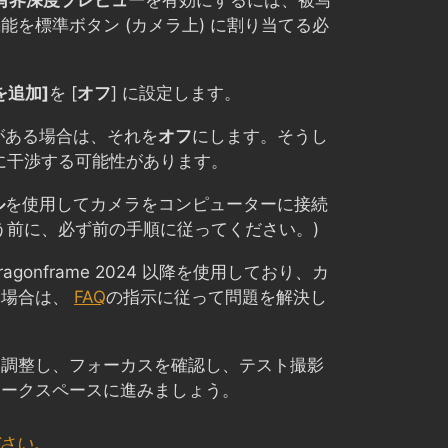
写界深度プレビュー
を有効にするには、被写
能を標準ボタン (カメラ上) に割り当てる必
を追加]
を [
オフ
] に設定します。
がある場合は、それを
オフ
にします。そうし
続に干渉する可能性があります。
ル
を使用してカメラをコンピューターに接続
う前に、必ず前の手順に従ってください。)
Dragonframe 2024 以降を使用しており、カ
い場合は、
FAQ
の指示に従って問題を解決し
を調整し、フォーカスを確認し、テスト撮影
ワークスペースに進みましょう。
ださい。