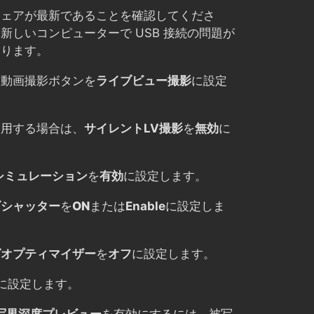
ウェアが最新であることを確認してくださ
新しいコンピューターで USB 接続の問題が
あります。
・動画撮影ボタンを
ライブビュー撮影
に設定
使用する場合は、
サイレントLV撮影
を
無効
に
。
シミュレーション
を
有効
に設定します。
ズシャッター
を
ON
または
Enable
に設定しま
グオプティマイザー
を
オフ
に設定します。
に設定します。