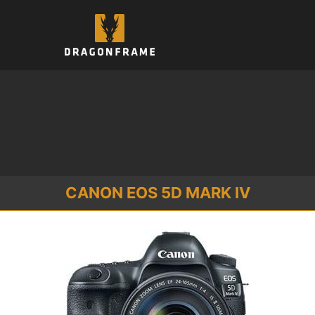
コ
ン
テ
ン
ツ
へ
ス
キ
ッ
プ
CANON EOS 5D MARK IV