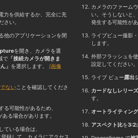
カメラのファーム
に電力を供給するか、完全に充
い。そうしないと、
ださい。
発生する可能性が
る他のアプリケーションを閉
ライブビュー撮影
します。
pture
を開き、カメラを選
外部フラッシュを
域で
「接続カメラが開きま
設定してください
せん」
を選択します。
(画像
ライブ ビュー
露出
トでない
ことを確認してくださ
カードなしレリー
す。
する可能性があるため、
オートライティン
がある場合があります。
アスペクト比
を
3:2
している場合は、
ストに登録して、カメラにアクセス