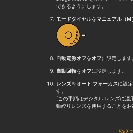
できるようにします。
モードダイヤル
を
マニュアル（M
自動電源オフ
を
オフ
に設定します
自動回転
を
オフ
に設定します。
レンズ
を
オート フォーカス
に設定
す。
(この手順はデジタル レンズに
動絞りレンズを使用することをお
FAQ