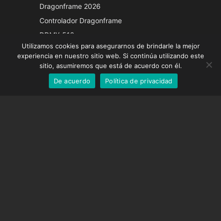
Japanese
Dragonframe 2026
Italian
Controlador Dragonframe
French
DDMX-512
Utilizamos cookies para asegurarnos de brindarle la mejor
DMC-32
German
experiencia en nuestro sitio web. Si continúa utilizando este
Tapa de corrección EOS LV
English
sitio, asumiremos que está de acuerdo con él.
De acuerdo
Política de privacidad
Spanish
SOPORTE
Centro de Apoyo
Preguntas frecuentes
Tutoriales en vídeo
Encuentre su licencia
Soporte de cámara
EMPRESA