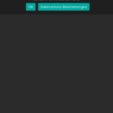
OK
Datenschutz-Bestimmungen
German
UNTERSTÜTZUNG
Hilfecenter
Häufig gestellte Fragen
Videoanleitungen
Finden Sie Ihre Lizenz
Kamera-Unterstützung
UNTERNEHMEN
Über uns
Kontaktiere uns
Geschäftsbedingungen
Datenschutz-Bestimmungen
Versandbedingungen