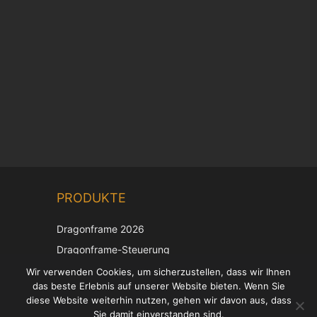
Chinese
PRODUKTE
Korean
Japanese
Dragonframe 2026
Italian
Dragonframe-Steuerung
French
DDMX-512
Wir verwenden Cookies, um sicherzustellen, dass wir Ihnen
das beste Erlebnis auf unserer Website bieten. Wenn Sie
DMC-32
Spanish
diese Website weiterhin nutzen, gehen wir davon aus, dass
EOS LV-Korrekturkappe
English
Sie damit einverstanden sind.