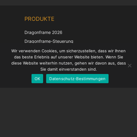
Chinese
PRODUKTE
Korean
Japanese
Dragonframe 2026
Italian
Dragonframe-Steuerung
French
DDMX-512
Wir verwenden Cookies, um sicherzustellen, dass wir Ihnen
das beste Erlebnis auf unserer Website bieten. Wenn Sie
DMC-32
Spanish
diese Website weiterhin nutzen, gehen wir davon aus, dass
EOS LV-Korrekturkappe
English
Sie damit einverstanden sind.
OK
Datenschutz-Bestimmungen
German
UNTERSTÜTZUNG
Hilfecenter
Häufig gestellte Fragen
Videoanleitungen
Finden Sie Ihre Lizenz
Kamera-Unterstützung