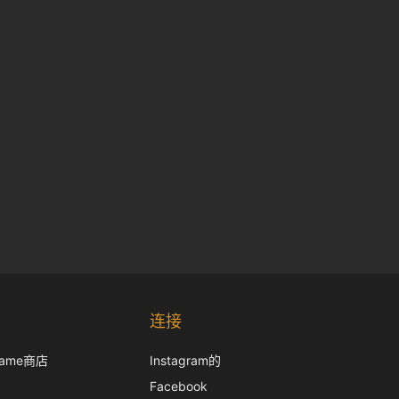
Korean
Japanese
连接
Italian
frame商店
Instagram的
French
Facebook