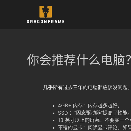
跳
至
内
容
你会推荐什么电脑
几乎所有过去三年的电脑都应该没问题
4GB+ 内存：内存越多越好。
SSD ：“固态驱动器”提高了性
13 英寸以上的屏幕：不要买一
不错的显卡：阅读显卡评论。如