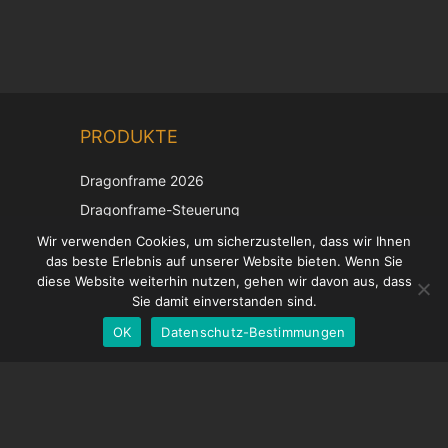
Chinese
PRODUKTE
Korean
Japanese
Dragonframe 2026
Italian
Dragonframe-Steuerung
French
DDMX-512
Wir verwenden Cookies, um sicherzustellen, dass wir Ihnen
das beste Erlebnis auf unserer Website bieten. Wenn Sie
DMC-32
Spanish
diese Website weiterhin nutzen, gehen wir davon aus, dass
EOS LV-Korrekturkappe
English
Sie damit einverstanden sind.
OK
Datenschutz-Bestimmungen
German
UNTERSTÜTZUNG
Hilfecenter
Häufig gestellte Fragen