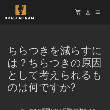
コ
ン
メ
テ
ン
ニ
ツ
へ
ス
ュ
キ
ちらつきを減らすに
ッ
ー
プ
は？ちらつきの原因
として考えられるも
のは何ですか?