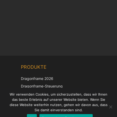
Chinese
PRODUKTE
Korean
Japanese
Dragonframe 2026
Italian
Dragonframe-Steuerung
French
DDMX-512
Wir verwenden Cookies, um sicherzustellen, dass wir Ihnen
das beste Erlebnis auf unserer Website bieten. Wenn Sie
DMC-32
Spanish
diese Website weiterhin nutzen, gehen wir davon aus, dass
EOS LV-Korrekturkappe
English
Sie damit einverstanden sind.