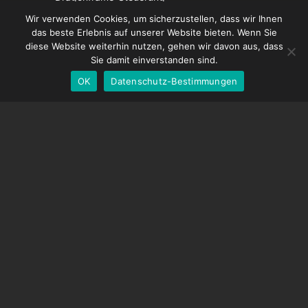
French
DDMX-512
Wir verwenden Cookies, um sicherzustellen, dass wir Ihnen
das beste Erlebnis auf unserer Website bieten. Wenn Sie
DMC-32
Spanish
diese Website weiterhin nutzen, gehen wir davon aus, dass
EOS LV-Korrekturkappe
English
Sie damit einverstanden sind.
OK
Datenschutz-Bestimmungen
German
UNTERSTÜTZUNG
Hilfecenter
Häufig gestellte Fragen
Videoanleitungen
Finden Sie Ihre Lizenz
Kamera-Unterstützung
UNTERNEHMEN
Über uns
Kontaktiere uns