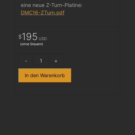
eine neue Z-Turn-Platine:
DMC16-ZTurn.pdf
195
$
USD
(ohne Steuern)
zDMC-
16
In den Warenkorb
Upgrade
Card
Menge