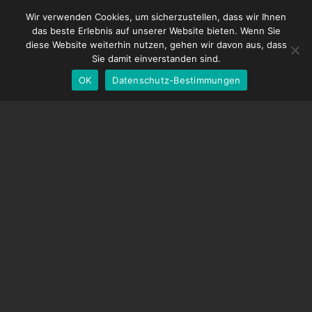
French
DDMX-512
Wir verwenden Cookies, um sicherzustellen, dass wir Ihnen
das beste Erlebnis auf unserer Website bieten. Wenn Sie
DMC-32
Spanish
diese Website weiterhin nutzen, gehen wir davon aus, dass
EOS LV-Korrekturkappe
English
Sie damit einverstanden sind.
OK
Datenschutz-Bestimmungen
German
UNTERSTÜTZUNG
Hilfecenter
Häufig gestellte Fragen
Videoanleitungen
Finden Sie Ihre Lizenz
Kamera-Unterstützung
UNTERNEHMEN
Über uns
Kontaktiere uns