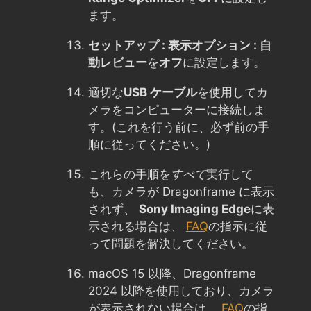
ます。
セットアップ : 表示オプション : 自
動レビュー
を
オフ
に設定します。
適切な
USB ケーブル
を使用してカ
メラをコンピューターに接続しま
す。(これを行う前に、必ず前の手
順に従ってください。)
これらの手順を
すべて
実行して
も、カメラが Dragonframe に表示
されず、
Sony Imaging Edge
に表
示される場合は、
FAQ
の指示に従
って問題を解決してください。
macOS 15 以降、Dragonframe
2024 以降を使用しており、カメラ
が表示されない場合は、
FAQ
の指