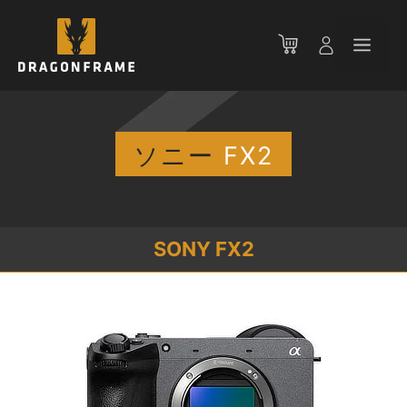
コ
ン
メ
テ
ン
ニ
ツ
へ
ス
ソニー
FX2
ュ
キ
ッ
ー
プ
SONY FX2