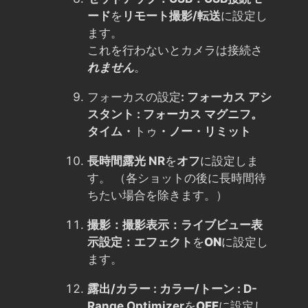
ード
を
リモート撮影/転送
に設定し
ます。
これを行わないとカメラは接続さ
れません
。
フォーカスの設定
: フォーカス アシ
スタント : フォーカス マグニフ。
タイム・
トゥ
・ノー・リミット
長時間露光 NR
を
オフ
に設定しま
す。 （各ショットの後に長時間待
ちたい場合を除きます。）
撮影：撮影表示：ライブビュー表
示設定：エフェクト
を
ON
に設定し
ます。
露出/カラー : カラー/トーン : D-
Range Optimizer
を
OFF
に設定し