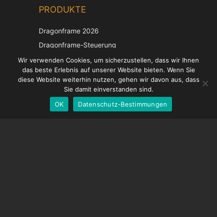
PRODUKTE
Korean
Japanese
Dragonframe 2026
Italian
Dragonframe-Steuerung
French
DDMX-512
Wir verwenden Cookies, um sicherzustellen, dass wir Ihnen
das beste Erlebnis auf unserer Website bieten. Wenn Sie
DMC-32
Spanish
diese Website weiterhin nutzen, gehen wir davon aus, dass
EOS LV-Korrekturkappe
English
Sie damit einverstanden sind.
OK
Datenschutz-Bestimmungen
German
UNTERSTÜTZUNG
Hilfecenter
Häufig gestellte Fragen
Videoanleitungen
Finden Sie Ihre Lizenz
Kamera-Unterstützung