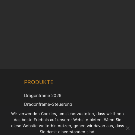
Chinese
PRODUKTE
Korean
Japanese
Dragonframe 2026
Italian
Dragonframe-Steuerung
French
DDMX-512
Wir verwenden Cookies, um sicherzustellen, dass wir Ihnen
das beste Erlebnis auf unserer Website bieten. Wenn Sie
DMC-32
Spanish
diese Website weiterhin nutzen, gehen wir davon aus, dass
EOS LV-Korrekturkappe
English
Sie damit einverstanden sind.