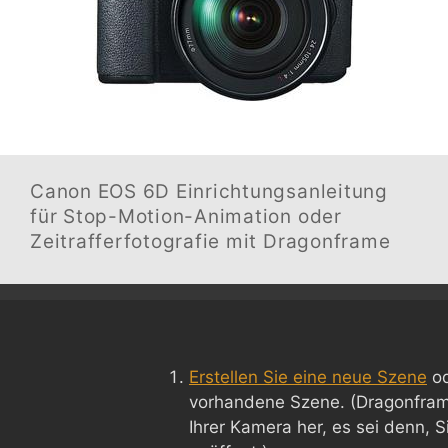
Canon EOS 6D
Einrichtungsanleitung
für Stop-Motion-Animation oder
Zeitrafferfotografie mit Dragonframe
Erstellen Sie eine neue Szene
od
vorhandene Szene. (Dragonframe
Ihrer Kamera her, es sei denn, 