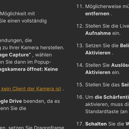
Möglicherweise m
Möglichkeit mit
entfernen
.
e einen vollständig
Stellen Sie die Li
Aufnahme
ein.
endungen, die
Setzen Sie die
Bel
zu Ihrer Kamera herstellen.
Aktivieren
.
age Capture“
, wählen
en Sie dann im Popup-
Stellen Sie
Auslös
ngskamera öffnet: Keine
Aktivieren
ein.
Stellen Sie das
Sei
kein Client der Kamera ist
.
Um
die Schärfent
gle Drive
beenden, da es
aktivieren, muss d
enn Sie die
Standardtaste (an
Schalten
Sie die
en, setzen Sie Dragonframe