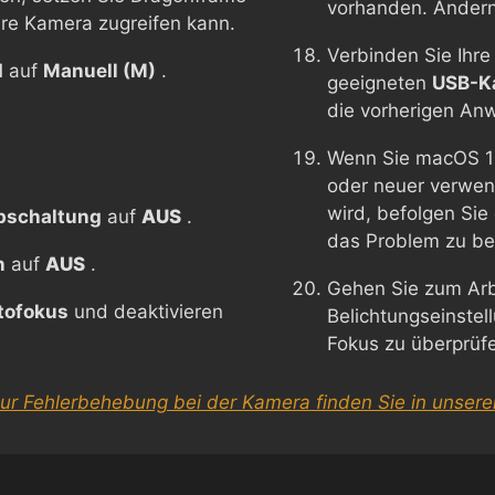
vorhanden. Andern
Ihre Kamera zugreifen kann.
Verbinden Sie Ihr
d
auf
Manuell (M)
.
geeigneten
USB-K
die vorherigen An
Wenn Sie macOS 1
oder neuer verwen
wird, befolgen Si
bschaltung
auf
AUS
.
das Problem zu b
n
auf
AUS
.
Gehen Sie zum Arb
tofokus
und deaktivieren
Belichtungseinste
Fokus zu überprü
zur Fehlerbehebung bei der Kamera finden Sie in unsere