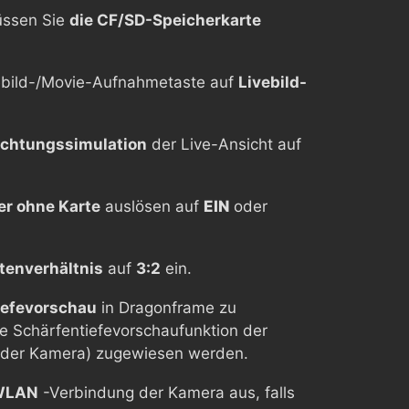
üssen Sie
die CF/SD-Speicherkarte
vebild-/Movie-Aufnahmetaste auf
Livebild-
ichtungssimulation
der Live-Ansicht auf
er ohne Karte
auslösen auf
EIN
oder
tenverhältnis
auf
3:2
ein.
iefevorschau
in Dragonframe zu
ie Schärfentiefevorschaufunktion der
 der Kamera) zugewiesen werden.
WLAN
-Verbindung der Kamera aus, falls