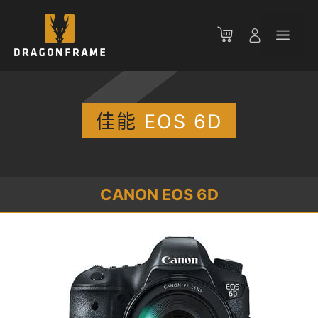
跳
至
菜
内
容
单
佳能
EOS 6D
CANON EOS 6D