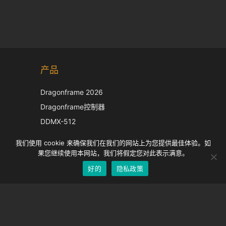
Korean
产品
Japanese
Italian
Dragonframe 2026
French
Dragonframe控制器
Spanish
DDMX-512
DMC-32
German
我们使用 cookie 来确保我们在我们的网站上为您提供最佳体验。如
EOS LV 校正帽
English
果您继续使用本网站，我们将假定您对此表示满意。
好的
隐私政策
Chinese
支持
支持中心
经常问的问题