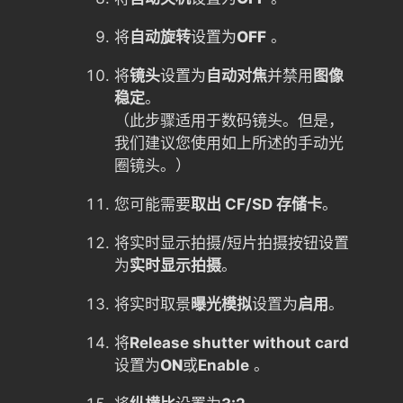
将
自动旋转
设置为
OFF
。
将
镜头
设置为
自动对焦
并禁用
图像
稳定
。
（此步骤适用于数码镜头。但是，
我们建议您使用如上所述的手动光
圈镜头。）
您可能需要
取出 CF/SD 存储卡
。
将实时显示拍摄/短片拍摄按钮设置
为
实时显示拍摄
。
将实时取景
曝光模拟
设置为
启用
。
将
Release shutter without card
设置为
ON
或
Enable
。