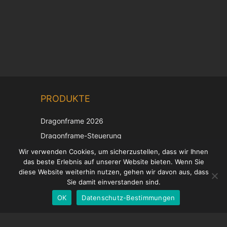
Chinese
PRODUKTE
Korean
Japanese
Dragonframe 2026
Italian
Dragonframe-Steuerung
French
DDMX-512
Wir verwenden Cookies, um sicherzustellen, dass wir Ihnen
das beste Erlebnis auf unserer Website bieten. Wenn Sie
DMC-32
Spanish
diese Website weiterhin nutzen, gehen wir davon aus, dass
EOS LV-Korrekturkappe
English
Sie damit einverstanden sind.
OK
Datenschutz-Bestimmungen
German
UNTERSTÜTZUNG