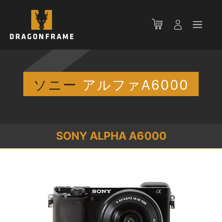
コ
ン
メ
テ
ン
ニ
ツ
へ
ス
ソニー
アルファA6000
ュ
キ
ッ
ー
プ
SONY ALPHA A6000