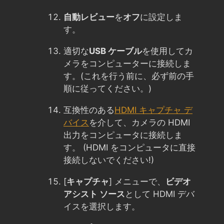
自動レビュー
を
オフ
に設定しま
す。
適切な
USB ケーブル
を使用してカ
メラをコンピューターに接続しま
す。(これを行う前に、必ず前の手
順に従ってください。)
互換性のある
HDMI キャプチャ デ
バイス
を介して、カメラの HDMI
出力をコンピュータに接続しま
す。 (HDMI をコンピュータに直接
接続しないでください!)
[
キャプチャ
] メニューで、
ビデオ
アシスト ソース
として HDMI デバ
イスを選択します。