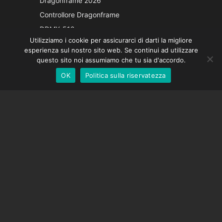
Dragonframe 2026
French
Controllore Dragonframe
Spanish
DDMX-512
Utilizziamo i cookie per assicurarci di darti la migliore
DMC-32
German
esperienza sul nostro sito web. Se continui ad utilizzare
Cappuccio di correzione EOS LV
English
questo sito noi assumiamo che tu sia d'accordo.
OK
Politica sulla riservatezza
Italian
SOSTEGNO
Centro di supporto
Domande frequenti
Tutorial video
Trova la tua licenza
Supporto fotocamera
AZIENDA