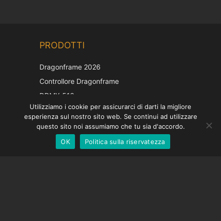
Chinese
PRODOTTI
Korean
Japanese
Dragonframe 2026
French
Controllore Dragonframe
Spanish
DDMX-512
Utilizziamo i cookie per assicurarci di darti la migliore
DMC-32
German
esperienza sul nostro sito web. Se continui ad utilizzare
Cappuccio di correzione EOS LV
English
questo sito noi assumiamo che tu sia d'accordo.
OK
Politica sulla riservatezza
Italian
SOSTEGNO
Centro di supporto
Domande frequenti
Tutorial video