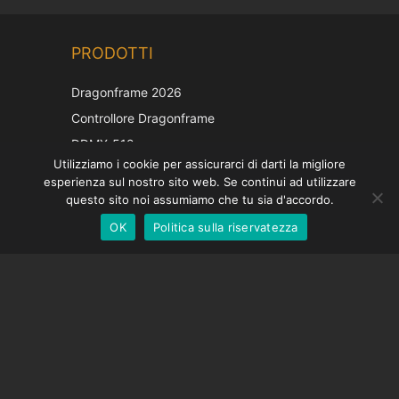
Chinese
PRODOTTI
Korean
Japanese
Dragonframe 2026
French
Controllore Dragonframe
Spanish
DDMX-512
Utilizziamo i cookie per assicurarci di darti la migliore
DMC-32
German
esperienza sul nostro sito web. Se continui ad utilizzare
Cappuccio di correzione EOS LV
English
questo sito noi assumiamo che tu sia d'accordo.
OK
Politica sulla riservatezza
Italian
SOSTEGNO
Centro di supporto
Domande frequenti
Tutorial video
Trova la tua licenza
Supporto fotocamera