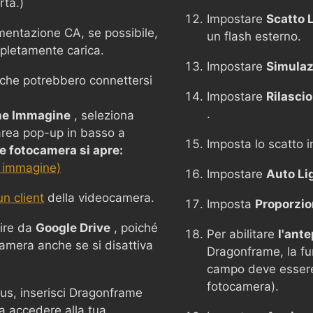
rta.)
Impostare
Scatto 
mentazione CA, se possibile,
un flash esterno.
mpletamente carica.
Impostare
Simulaz
i che potrebbero connettersi
Impostare
Rilasci
.
ne Immagine
, seleziona
'area pop-up in basso a
Imposta lo scatto 
 fotocamera si apre:
 immagine)
Impostare
Auto Li
n client
della videocamera.
Imposta
Proporzio
ire da
Google Drive
, poiché
Per abilitare
l'ant
camera anche se si disattiva
Dragonframe, la fu
campo deve essere
fotocamera).
rus, inserisci Dragonframe
a accedere alla tua