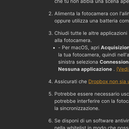
che tu non abbia una scena ape
Alimenta la fotocamera con l'ali
oppure utilizza una batteria co
Chiudi tutte le altre applicazion
alla fotocamera.
- Per macOS, apri
Acquisizio
la tua fotocamera, quindi nell
sinistra seleziona
Connessione
Nessuna applicazione
.
(Vedi
Assicurati che
Dropbox non sia u
Potrebbe essere necessario usc
potrebbe interferire con la foto
la sincronizzazione.
Se disponi di un software antivi
nella whitelist in modo che poss