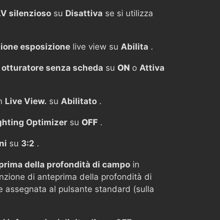
LV silenzioso
su
Disattiva
se si utilizza
ione esposizione
live view su
Abilita
.
o otturatore senza scheda
su
ON
o
Attiva
in
Live View.
su
Abilitato
.
ghting Optimizer
su
OFF
.
ni
su
3:2
.
eprima della profondità di campo
in
nzione di anteprima della profondità di
 assegnata al pulsante standard (sulla