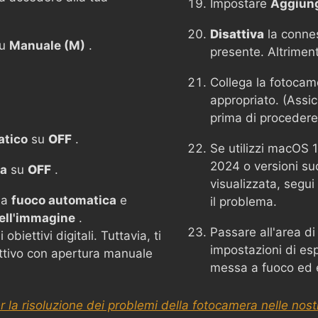
Impostare
Aggiungi
Disattiva
la conne
su
Manuale (M)
.
presente. Altrimen
Collega la fotoca
appropriato. (Assic
prima di procedere
atico
su
OFF
.
Se utilizzi macOS 
2024 o versioni su
ca
su
OFF
.
visualizzata, segui 
 a
fuoco automatica
e
il problema.
dell'immagine
.
Passare all'area di
biettivi digitali. Tuttavia, ti
impostazioni di esp
ettivo con apertura manuale
messa a fuoco ed e
r la risoluzione dei problemi della fotocamera nelle nos