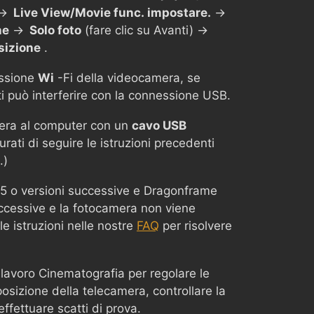
->
Live View/Movie func. impostare.
->
ne
->
Solo foto
(fare clic su Avanti) ->
sizione
.
ssione
Wi
-Fi della videocamera, se
ti può interferire con la connessione USB.
mera al computer con un
cavo USB
urati di seguire le istruzioni precedenti
.)
15 o versioni successive e Dragonframe
ccessive e la fotocamera non viene
le istruzioni nelle nostre
FAQ
per risolvere
 lavoro Cinematografia per regolare le
osizione della telecamera, controllare la
ffettuare scatti di prova.