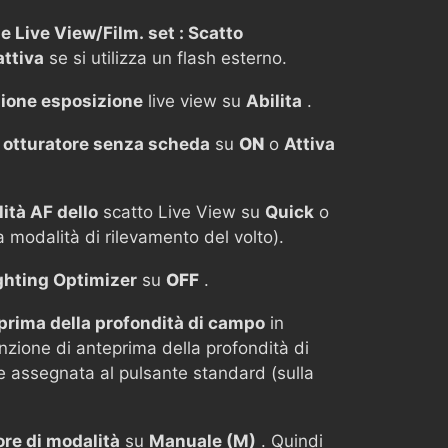
e Live View/Film. set : Scatto
attiva
se si utilizza un flash esterno.
ione esposizione
live view su
Abilita
.
o otturatore senza scheda
su
ON
o
Attiva
ità AF dello
scatto Live View su
Quick
o
modalità di rilevamento del volto).
ghting Optimizer
su
OFF
.
eprima della profondità di campo
in
nzione di anteprima della profondità di
 assegnata al pulsante standard (sulla
ore di modalità
su
Manuale (M)
. Quindi