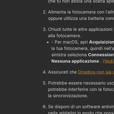
che tu non abbia una scena ape
Alimenta la fotocamera con l'ali
oppure utilizza una batteria co
Chiudi tutte le altre applicazion
alla fotocamera.
- Per macOS, apri
Acquisizio
la tua fotocamera, quindi nell
sinistra seleziona
Connessione
Nessuna applicazione
.
(Vedi
Assicurati che
Dropbox non sia u
Potrebbe essere necessario usc
potrebbe interferire con la foto
la sincronizzazione.
Se disponi di un software antivi
nella whitelist in modo che poss