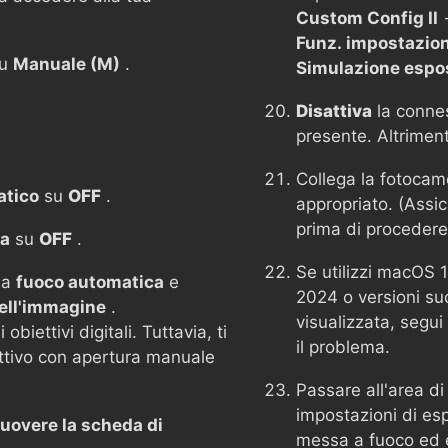
Custom Config II
Funz. impostazio
su
Manuale (M)
.
Simulazione espo
Disattiva
la conne
presente. Altrimen
Collega la fotoca
atico
su
OFF
.
appropriato. (Assic
prima di procedere
ca
su
OFF
.
Se utilizzi macOS 
 a
fuoco automatica
e
2024 o versioni su
dell'immagine
.
visualizzata, segui 
biettivi digitali. Tuttavia, ti
il problema.
ettivo con apertura manuale
Passare all'area di
impostazioni di esp
uovere la scheda di
messa a fuoco ed e