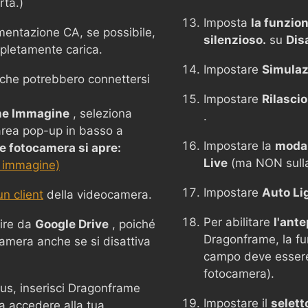
rta.)
Imposta
la funzion
mentazione CA, se possibile,
silenzioso.
su
Dis
mpletamente carica.
Impostare
Simulaz
i che potrebbero connettersi
Impostare
Rilasci
ne Immagine
, seleziona
.
'area pop-up in basso a
Impostare la
modal
 fotocamera si apre:
Live
(ma NON sulla 
 immagine)
Impostare
Auto Li
n client
della videocamera.
Per abilitare
l'ant
ire da
Google Drive
, poiché
Dragonframe, la fu
camera anche se si disattiva
campo deve essere
fotocamera).
rus, inserisci Dragonframe
Impostare il
selett
a accedere alla tua