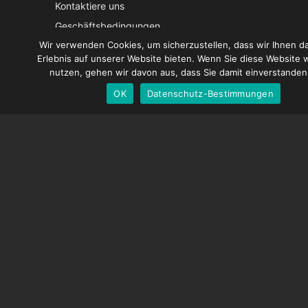
Ita
Kontaktiere uns
Geschäftsbedingungen
Fr
Wir verwenden Cookies, um sicherzustellen, dass wir Ihnen d
Datenschutz-Bestimmungen
Sp
Erlebnis auf unserer Website bieten. Wenn Sie diese Website w
Versandbedingungen
Eng
nutzen, gehen wir davon aus, dass Sie damit einverstanden
OK
Datenschutz-Bestimmungen
Ge
SPEICHERN
Dragonframe-Shop
Bildungspreise
Reseller-Preise
Anmeldung Registrieren
ANSCHLIESSEN
Instagram
Facebook