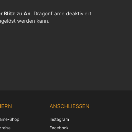
r Blitz
zu
An
. Dragonframe deaktiviert
sgelöst werden kann.
Chinese
Korean
HERN
ANSCHLIESSEN
Japanese
rame-Shop
Instagram
Italian
preise
Facebook