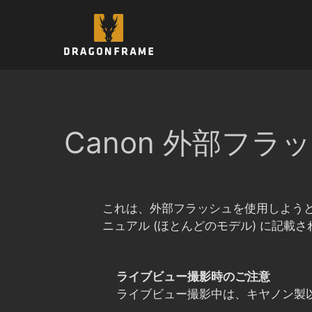
コ
ン
テ
ン
ツ
へ
ス
キ
Canon 外部フ
ッ
プ
これは、外部フラッシュを使用しようと
ニュアル (ほとんどのモデル) に記載
ライブビュー撮影時のご注意
ライブビュー撮影中は、キヤノン製