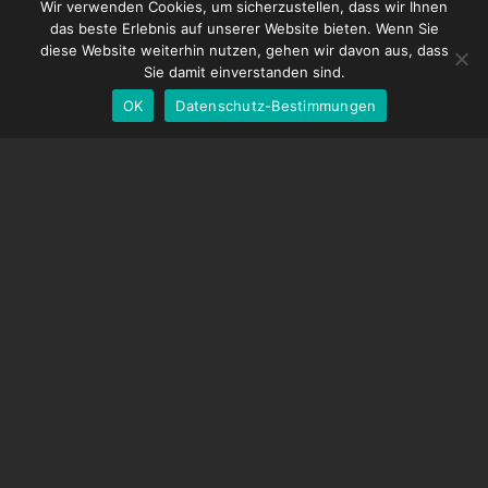
French
DDMX-512
Wir verwenden Cookies, um sicherzustellen, dass wir Ihnen
das beste Erlebnis auf unserer Website bieten. Wenn Sie
DMC-32
Spanish
diese Website weiterhin nutzen, gehen wir davon aus, dass
EOS LV-Korrekturkappe
English
Sie damit einverstanden sind.
OK
Datenschutz-Bestimmungen
German
UNTERSTÜTZUNG
Hilfecenter
Häufig gestellte Fragen
Videoanleitungen
Finden Sie Ihre Lizenz
Kamera-Unterstützung
UNTERNEHMEN
Über uns
Kontaktiere uns