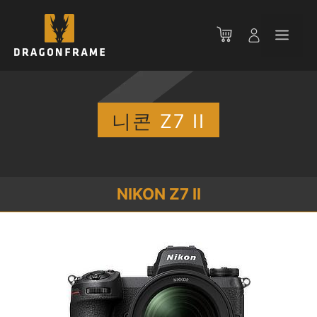
컨
텐
메
츠
로
뉴
건
너
뛰
니콘
Z7 II
기
NIKON Z7 II