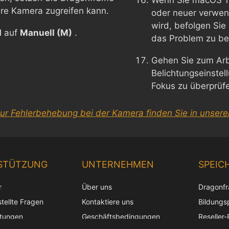
Wenn Sie macOS 1
Ihre Kamera zugreifen kann.
oder neuer verwen
wird, befolgen Si
d
auf
Manuell (M)
.
das Problem zu b
Gehen Sie zum Arb
Belichtungseinste
Fokus zu überprü
zur Fehlerbehebung bei der Kamera finden Sie in unsere
STÜTZUNG
UNTERNEHMEN
SPEIC
r
Über uns
Dragonf
tellte Fragen
Kontaktiere uns
Bildungs
itungen
Geschäftsbedingungen
Reseller-