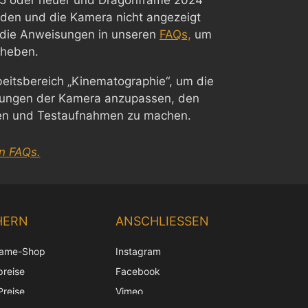
5 oder neuer und Dragonframe 2024
den und die Kamera nicht angezeigt
e die Anweisungen in unseren
FAQs,
um
eheben.
eitsbereich „Kinematographie“, um die
llungen der Kamera anzupassen, den
fen und Testaufnahmen zu machen.
n FAQs.
Chinese
Korean
HERN
ANSCHLIESSEN
Japanese
rame-Shop
Instagram
Italian
preise
Facebook
French
Preise
Vimeo
Spanish