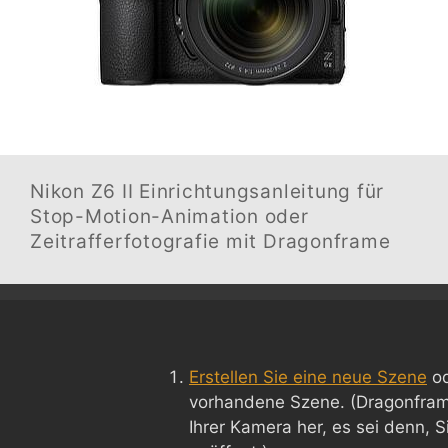
Nikon Z6 II
Einrichtungsanleitung für
Stop-Motion-Animation oder
Zeitrafferfotografie mit Dragonframe
Erstellen Sie eine neue Szene
od
vorhandene Szene. (Dragonframe
Ihrer Kamera her, es sei denn, 