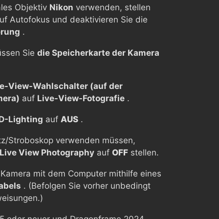
ales Objektiv
Nikon
verwenden, stellen
uf Autofokus und deaktivieren Sie die
erung
.
üssen Sie
die Speicherkarte der Kamera
ve-View-Wahlschalter (auf der
mera)
auf
Live-View-Fotografie
.
D-Lighting
auf
AUS
.
itz/Stroboskop verwenden müssen,
 Live View Photography
auf
OFF
stellen.
e Kamera mit dem Computer mithilfe eines
abels
. (Befolgen Sie vorher unbedingt
weisungen.)