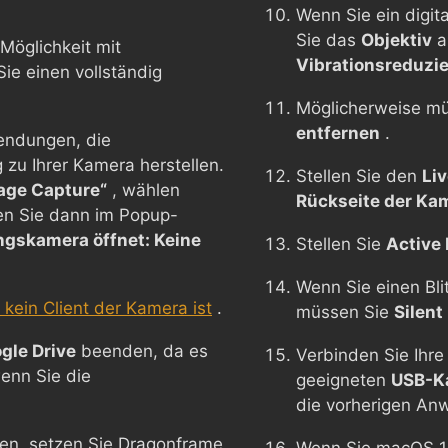
Wenn Sie ein digit
Sie das
Objektiv
a
Möglichkeit mit
Vibrationsreduzi
e einen vollständig
Möglicherweise m
entfernen
.
endungen, die
zu Ihrer Kamera herstellen.
Stellen Sie den
Li
age Capture“
, wählen
Rückseite der Ka
en Sie dann im Popup-
ngskamera öffnet: Keine
Stellen Sie
Active 
Wenn Sie einen Bl
kein Client der Kamera ist
.
müssen Sie
Silent
gle Drive
beenden, da es
Verbinden Sie Ihr
enn Sie die
geeigneten
USB-K
die vorherigen An
en, setzen Sie Dragonframe