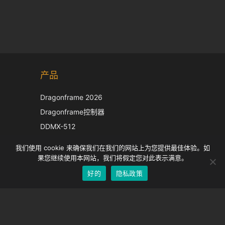
Korean
产品
Japanese
Italian
Dragonframe 2026
French
Dragonframe控制器
Spanish
DDMX-512
DMC-32
German
我们使用 cookie 来确保我们在我们的网站上为您提供最佳体验。如
EOS LV 校正帽
English
果您继续使用本网站，我们将假定您对此表示满意。
好的
隐私政策
Chinese
支持
支持中心