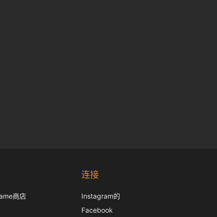
Korean
Japanese
连接
Italian
frame商店
Instagram的
French
Facebook