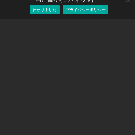
English
合は、問題がないと見なされます。
わかりました
プライバシーポリシー
Japanese
サポート
サポートセンター
よくある質問
ビデオチュートリアル
ライセンスを探す
カメラのサポート
会社
私たちに関しては
お問い合わせ
利用規約
プライバシーポリシー