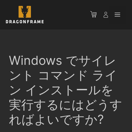
コ
ン
メ
テ
ン
ニ
ツ
へ
ス
ュ
キ
Windows でサイレ
ッ
ー
プ
ント コマンド ライ
ン インストールを
実行するにはどうす
ればよいですか?